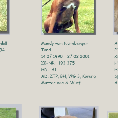
hloß
Mandy vom Nürnberger
A
994
Tand
2
14.07.1990 - 27.02.2001
Z
ZB-NR: 193 375
H
HD: A1
H
AD, ZTP, BH, VPG 3, Körung
S
Mutter des A-Wurf
A