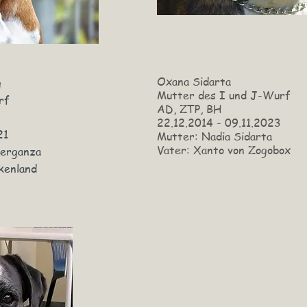
Oxana Sidarta
g
Mutter des I und J-Wurf
rf
AD, ZTP, BH
22.12.2014 - 09.11.2023
21
Mutter: Nadia Sidarta
Vater: Xanto von Zogobox
Berganza
kenland