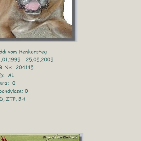
ddi vom Henkersteg
1.01.1995 - 25.05.2005
B-Nr: 204145
D: A1
erz: 0
pondylose: 0
D, ZTP, BH