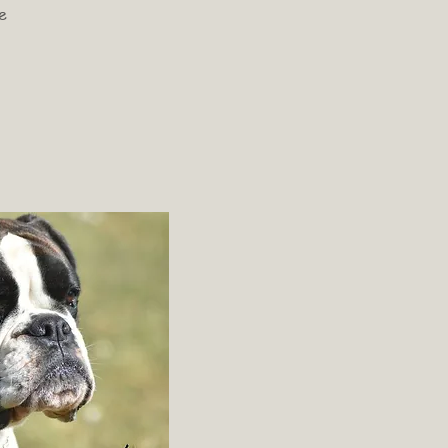
s Helene
t