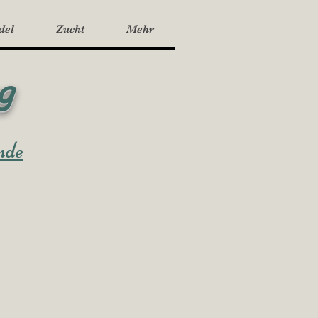
del
Zucht
Mehr
g
nde