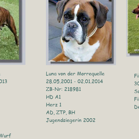
a
Luna von der Morrequelle
Fi
013
28.05.2001 - 02.01.2014
3
ZB-Nr: 218981
S
HD A1
Fi
Herz 1
D
AD, ZTP, BH
Jugendsiegerin 2002
-Wurf