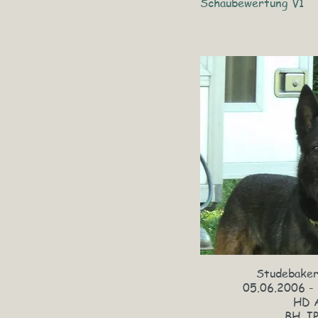
Schaubewertung V1
Studebaker
05.06.2006 -
HD 
​BH, I